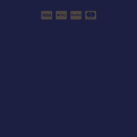
Useful links
Contact us
Help & About us
Shipping & Returns
Refund Policy
Delivery
Shop NOW
Recommendation